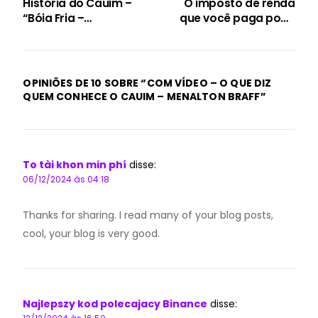
História do Cauim –
O imposto de renda
“Bóia Fria –
que você paga pode
documentário do
ajudar diretamente as
Cauim – anos 80
entidades da nossa
cidade. Saiba como.
OPINIÕES DE 10 SOBRE “
COM VÍDEO – O QUE DIZ
QUEM CONHECE O CAUIM – MENALTON BRAFF
”
To tài khon min phí
disse:
06/12/2024 às 04:18
Thanks for sharing. I read many of your blog posts,
cool, your blog is very good.
Najlepszy kod polecajacy Binance
disse: