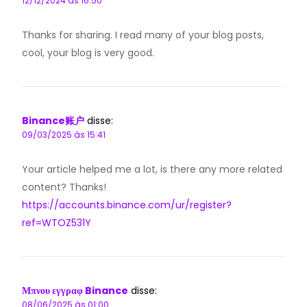
12/12/2024 às 16:50
Thanks for sharing. I read many of your blog posts,
cool, your blog is very good.
Binance账户
disse:
09/03/2025 às 15:41
Your article helped me a lot, is there any more related
content? Thanks!
https://accounts.binance.com/ur/register?
ref=WTOZ531Y
Μπνου εγγραφ Binance
disse:
08/06/2025 às 01:00