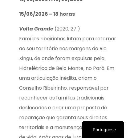
15/06/2026 – 18 horas
Volta Grande
(2020, 27’)
Famílias ribeirinhas lutam para retornar
ao seu território nas margens do Rio
Xingu, de onde foram expulsas pela
Hidrelétrica de Belo Monte, no Pará. Em
uma articulação inédita, criam o
Conselho Ribeirinho, responsável por
reconhecer as famílias tradicionais
deslocadas e criar uma proposta de
reparação que garanta seus direitos
Quero Doar
territoriais e a manutenção de seu modo
Portuguese
de vida. Após anos de luta, os ribeirinhos