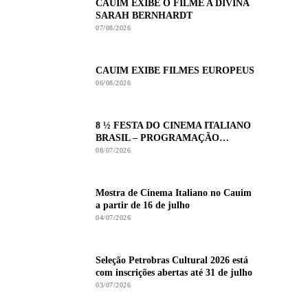
CAUIM EXIBE O FILME A DIVINA
SARAH BERNHARDT
07/08/2026
CAUIM EXIBE FILMES EUROPEUS
06/08/2026
8 ½ FESTA DO CINEMA ITALIANO
BRASIL – PROGRAMAÇÃO
COMPLETA
08/07/2026
Mostra de Cinema Italiano no Cauim
a partir de 16 de julho
04/07/2026
Seleção Petrobras Cultural 2026 está
com inscrições abertas até 31 de julho
03/07/2026