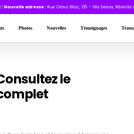
Nouvelle adresse :
Rue Olavo Bilac, 135 - Vila Seixas, Ribeirão
ts
Photos
Nouvelles
Témoignages
Trans
onsultez le
complet