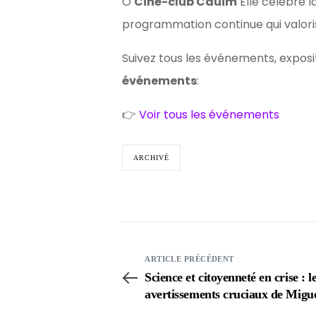
O
Ciné-club Cauim
Elle célèbre l
programmation continue qui valorise
Suivez tous les événements, expositi
événements
:
👉
Voir tous les événements
ARCHIVÉ
ARTICLE PRÉCÉDENT
Science et citoyenneté en crise : l
avertissements cruciaux de Migu
Nicolelis