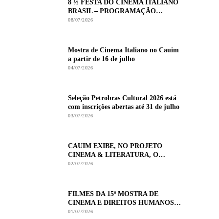
8 ½ FESTA DO CINEMA ITALIANO
BRASIL – PROGRAMAÇÃO
COMPLETA
08/07/2026
Mostra de Cinema Italiano no Cauim
a partir de 16 de julho
04/07/2026
Seleção Petrobras Cultural 2026 está
com inscrições abertas até 31 de julho
03/07/2026
CAUIM EXIBE, NO PROJETO
CINEMA & LITERATURA, O
FILME FERRÉZ, LITERATURA E
02/07/2026
RESISTÊNCIA
FILMES DA 15ª MOSTRA DE
CINEMA E DIREITOS HUMANOS
NO CAUIM – GALERIA DE
01/07/2026