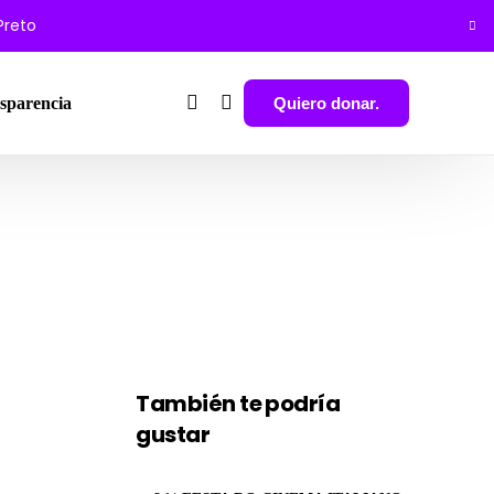
 Preto
Quiero donar.
sparencia
También te podría
gustar