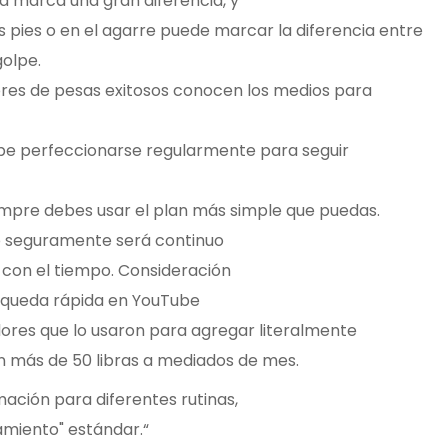
ca marca una gran diferencia, y
los pies o en el agarre puede marcar la diferencia entre
golpe.
dores de pesas exitosos conocen los medios para
ebe perfeccionarse regularmente para seguir
empre debes usar el plan más simple que puedas.
to seguramente será continuo
 con el tiempo. Consideración
squeda rápida en YouTube
res que lo usaron para agregar literalmente
 más de 50 libras a mediados de mes.
mación para diferentes rutinas,
amiento" estándar.“