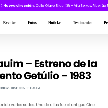
Nueva dirección:
Calle Olavo Bilac, 135 - Vila Seixas, Ribeirão
Eventos
Fotos
Noticias
Testimonios
Pe
auim – Estreno de la
ento Getúlio – 1983
,
ÓRICAS
HISTORIA DE CAUIM
tenido varias sedes. Una de ellas fue el antiguo Cine