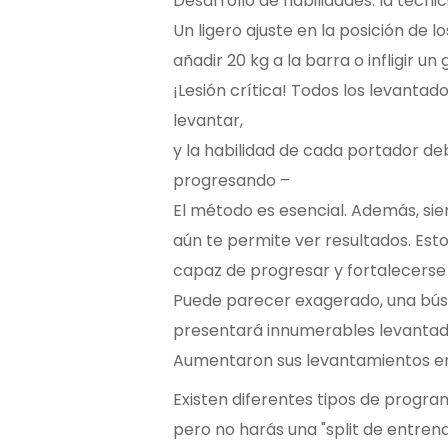
Desarrollo de habilidades: la técni
Un ligero ajuste en la posición de 
añadir 20 kg a la barra o infligir un 
¡Lesión crítica! Todos los levanta
levantar,
y la habilidad de cada portador d
progresando –
El método es esencial. Además, si
aún te permite ver resultados. Es
capaz de progresar y fortalecerse
Puede parecer exagerado, una bú
presentará innumerables levantado
Aumentaron sus levantamientos en
Existen diferentes tipos de progra
pero no harás una "split de entren