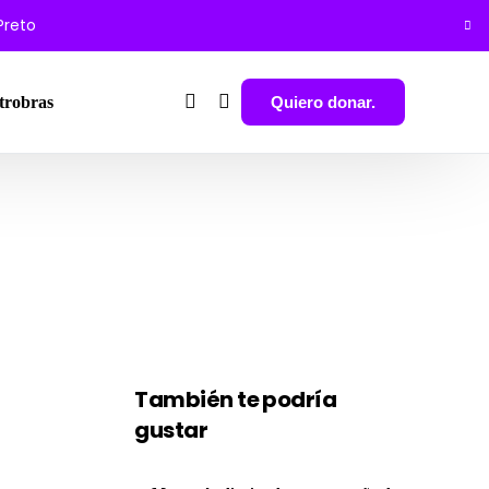
 Preto
Quiero donar.
trobras
También te podría
gustar