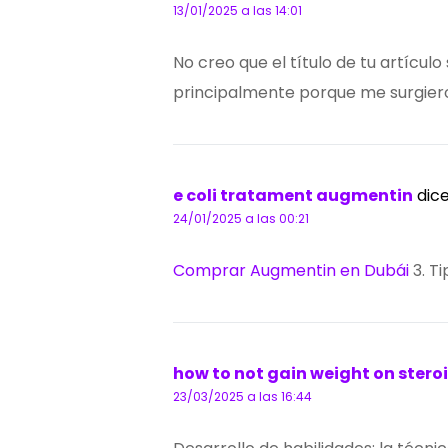
13/01/2025 a las 14:01
No creo que el título de tu artícul
principalmente porque me surgiero
e coli tratament augmentin
dice
24/01/2025 a las 00:21
Comprar Augmentin en Dubái
3. Ti
how to not gain weight on stero
23/03/2025 a las 16:44