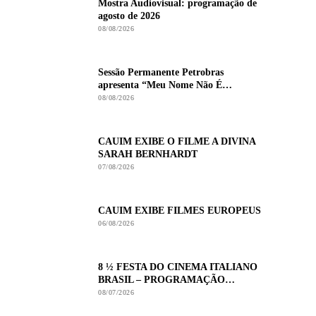
Mostra Audiovisual: programação de
agosto de 2026
08/08/2026
Sessão Permanente Petrobras
apresenta “Meu Nome Não É
Johnny”
08/08/2026
CAUIM EXIBE O FILME A DIVINA
SARAH BERNHARDT
07/08/2026
CAUIM EXIBE FILMES EUROPEUS
06/08/2026
8 ½ FESTA DO CINEMA ITALIANO
BRASIL – PROGRAMAÇÃO
COMPLETA
08/07/2026