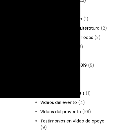
Historia de Cauim
(22)
Noticias
(6)
Habla con el médico
(1)
Proyecto de Cine y Literatura
(2)
Proyecto Cine para Todos
(3)
¡Proyecto É Duca!
(3)
Proyectos
(47)
Ribeirão va al cine 2019
(5)
Sesión literaria
(1)
Sin categoría
(19)
Vídeos de boca gratis
(1)
Vídeos del evento
(4)
Vídeos del proyecto
(101)
Testimonios en vídeo de apoyo
(9)