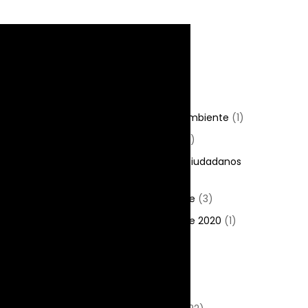
Categorías
Presentación
(8)
CAUIM + SESC
(3)
El cine y el medio ambiente
(1)
Cinematógrafo
(42)
Reuniones con los ciudadanos
(1)
La escuela va al cine
(3)
La escuela va al cine 2020
(1)
Eventos
(44)
Películas
(19)
Fotos históricas
(2)