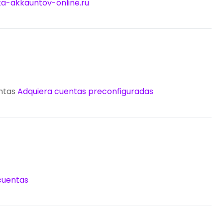
ka-akkauntov-online.ru
entas
Adquiera cuentas preconfiguradas
cuentas