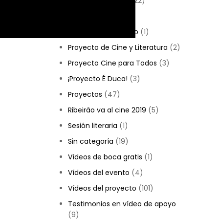
Historia de Cauim
(22)
Noticias
(6)
Habla con el médico
(1)
Proyecto de Cine y Literatura
(2)
Proyecto Cine para Todos
(3)
¡Proyecto É Duca!
(3)
Proyectos
(47)
Ribeirão va al cine 2019
(5)
Sesión literaria
(1)
Sin categoría
(19)
Vídeos de boca gratis
(1)
Vídeos del evento
(4)
Vídeos del proyecto
(101)
Testimonios en vídeo de apoyo
(9)