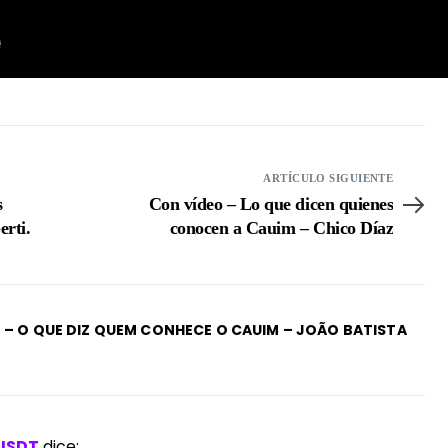
ARTÍCULO SIGUIENTE
s
Con vídeo – Lo que dicen quienes
rti.
conocen a Cauim – Chico Díaz
 – O QUE DIZ QUEM CONHECE O CAUIM – JOÃO BATISTA
0 USDT
dice: