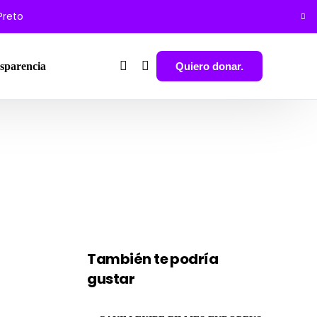
 Preto
Quiero donar.
sparencia
También te podría
gustar