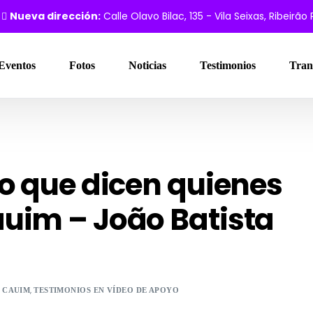
Nueva dirección:
Calle Olavo Bilac, 135 - Vila Seixas, Ribeirão
Eventos
Fotos
Noticias
Testimonios
Tran
Lo que dicen quienes
uim – João Batista
,
E CAUIM
TESTIMONIOS EN VÍDEO DE APOYO