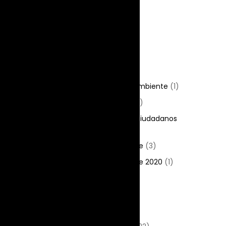
Categorías
Presentación
(8)
CAUIM + SESC
(3)
El cine y el medio ambiente
(1)
Cinematógrafo
(42)
Reuniones con los ciudadanos
(1)
La escuela va al cine
(3)
La escuela va al cine 2020
(1)
Eventos
(43)
Películas
(17)
Fotos históricas
(2)