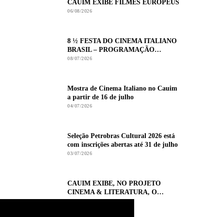
CAUIM EXIBE FILMES EUROPEUS
06/08/2026
8 ½ FESTA DO CINEMA ITALIANO
BRASIL – PROGRAMAÇÃO
COMPLETA
08/07/2026
Mostra de Cinema Italiano no Cauim
a partir de 16 de julho
04/07/2026
Seleção Petrobras Cultural 2026 está
com inscrições abertas até 31 de julho
03/07/2026
CAUIM EXIBE, NO PROJETO
CINEMA & LITERATURA, O
FILME FERRÉZ, LITERATURA E
02/07/2026
RESISTÊNCIA