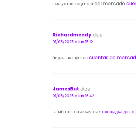
аккаунтов соцсетей del mercado
cue
Richardmendy
dice:
01/05/2025 a las 15:12
биржа аккаунтов
cuentas de merca
JamesBut
dice:
01/05/2025 a las 16:42
заработок на аккаунтах
площадка для п