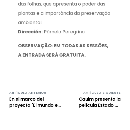
das folhas, que apresenta o poder das
plantas e a importância da preservação
ambiental.
Dirección:
Pâmela Peregrino
OBSERVAÇÃO: EM TODAS AS SESSÕES,
A ENTRADA SERÁ GRATUITA.
ARTÍCULO ANTERIOR
ARTÍCULO SIGUIENTE
En el marco del
Cauim presenta la
proyecto "El mundo en
película Estado de
el cine", Cauim
Sequía como parte
presenta la película
del proyecto Cine y
"Alma negra".
Ciudadanía.