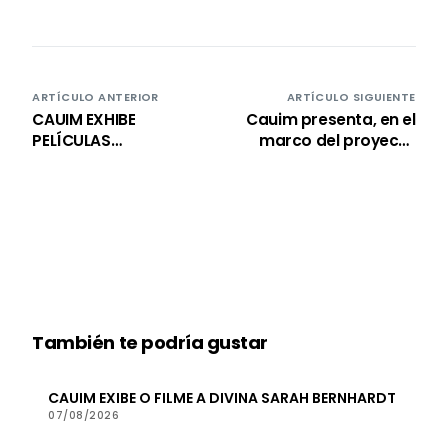
ARTÍCULO ANTERIOR
ARTÍCULO SIGUIENTE
CAUIM EXHIBE
Cauim presenta, en el
PELÍCULAS
marco del proyecto
RELACIONADAS CON
Cine y Ciudadanía, la
LOS DERECHOS
película Sabotaje:
HUMANOS EN EL
Maestro do Canão.
PROYECTO CINE PARA
TODOS.
También te podría gustar
CAUIM EXIBE O FILME A DIVINA SARAH BERNHARDT
07/08/2026