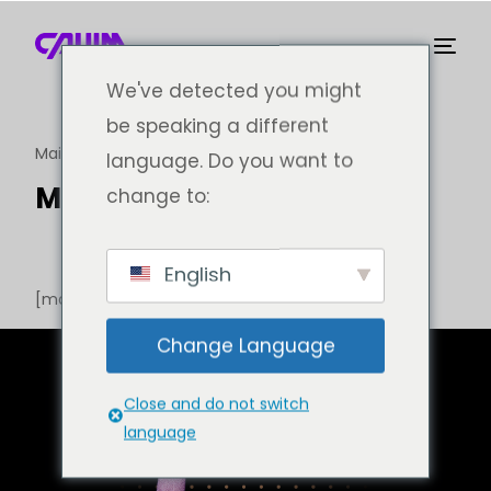
We've detected you might
be speaking a different
Maison
MailPoet Page
MailPoet Page
language. Do you want to
MailPoet Page
change to:
English
[mailpoet_page]
Change Language
Close and do not switch
language